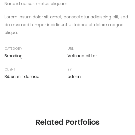
Nunc id cursus metus aliquam.
Lorem ipsum dolor sit amet, consectetur adipiscing elit, sed
do eiusmod tempor incididunt ut labore et dolore magna
aliqua.
CATEGORY
URL
Branding
Velitauc cil tor
CLIENT
BY
Biben elif dumau
admin
Related Portfolios