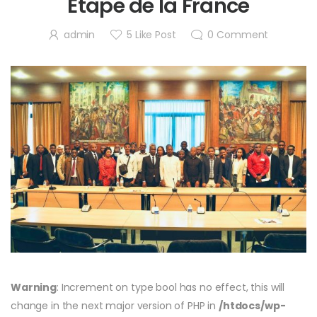
Étape de la France
admin
5
Like Post
0
Comment
Warning
: Increment on type bool has no effect, this will
change in the next major version of PHP in
/htdocs/wp-