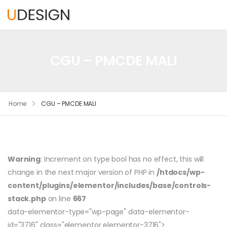
CGU – PMCDE MALI
Home
CGU – PMCDE MALI
Warning
: Increment on type bool has no effect, this will
change in the next major version of PHP in
/htdocs/wp-
content/plugins/elementor/includes/base/controls-
stack.php
on line
667
data-elementor-type="wp-page" data-elementor-
id="3716" class="elementor elementor-3716">